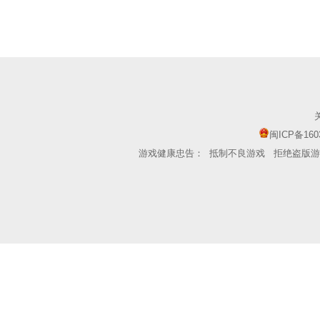
闽ICP备160
游戏健康忠告：
抵制不良游戏
拒绝盗版