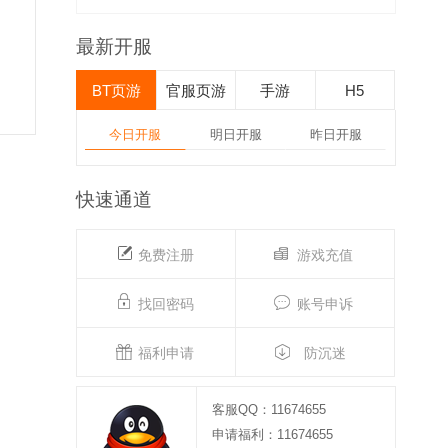
最新开服
BT页游
官服页游
手游
H5
今日开服
明日开服
昨日开服
快速通道
免费注册
游戏充值
找回密码
账号申诉
福利申请
防沉迷
客服QQ：11674655
申请福利：11674655