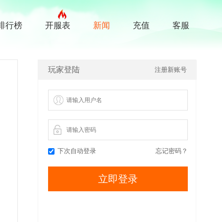
排行榜
开服表
新闻
充值
客服
玩家登陆
注册新账号
下次自动登录
忘记密码？