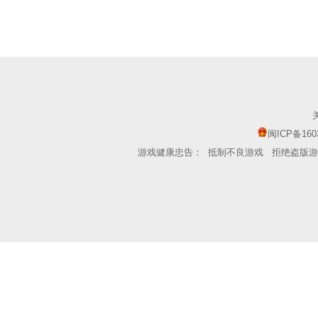
闽ICP备160
游戏健康忠告：
抵制不良游戏
拒绝盗版