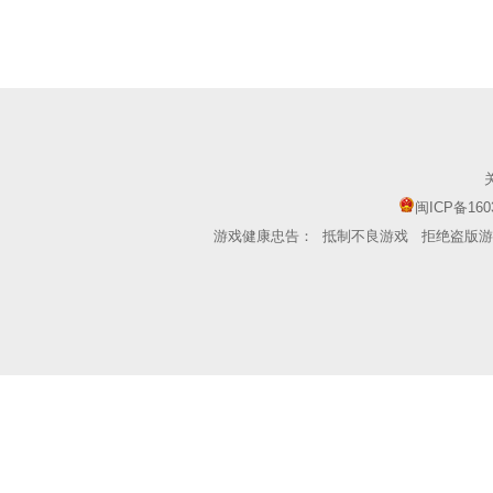
闽ICP备160
游戏健康忠告：
抵制不良游戏
拒绝盗版