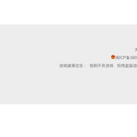
闽ICP备160
游戏健康忠告：
抵制不良游戏
拒绝盗版