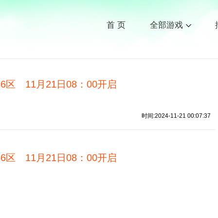
首 页
全部游戏
6区 11月21日08：00开启
时间:2024-11-21 00:07:37
6区 11月21日08：00开启