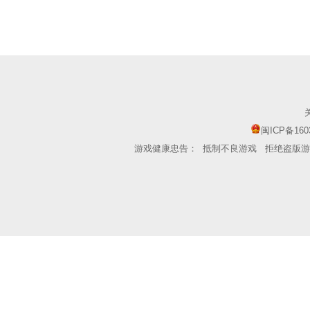
闽ICP备160
游戏健康忠告：
抵制不良游戏
拒绝盗版