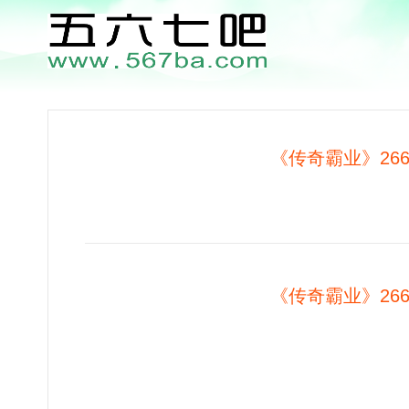
《传奇霸业》266
《传奇霸业》266