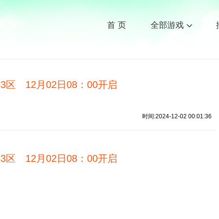
首 页
全部游戏
3区 12月02日08：00开启
时间:2024-12-02 00:01:36
3区 12月02日08：00开启