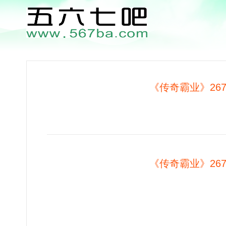
《传奇霸业》267
《传奇霸业》267