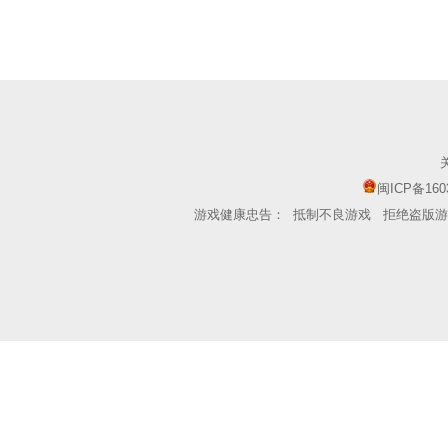
闽ICP备160
游戏健康忠告：
抵制不良游戏
拒绝盗版