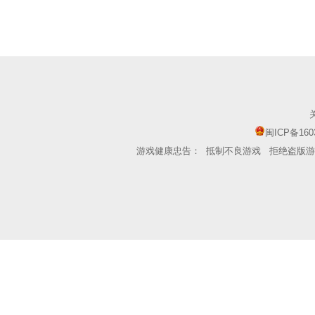
闽ICP备160
游戏健康忠告：
抵制不良游戏
拒绝盗版