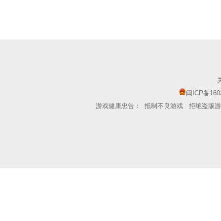
闽ICP备160
游戏健康忠告：
抵制不良游戏
拒绝盗版