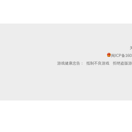
闽ICP备160
游戏健康忠告：
抵制不良游戏
拒绝盗版