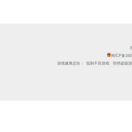
闽ICP备160
游戏健康忠告：
抵制不良游戏
拒绝盗版